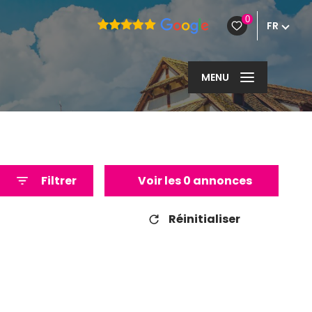
0
FR
MENU
Filtrer
Voir les
0
annonces
Réinitialiser