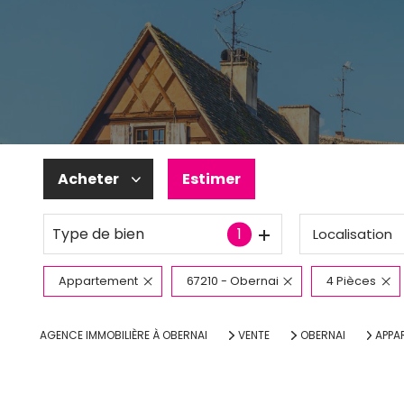
Acheter
Estimer
Type de bien
1
Localisation
De l'ancien
Appartement
67210 - Obernai
4 Pièces
AGENCE IMMOBILIÈRE À OBERNAI
VENTE
OBERNAI
APPA