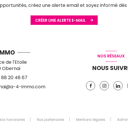
ortunités, créez une alerte email et soyez informé dès 
CRÉER UNE ALERTE E-MAIL
IMMO
NOS RÉSEAUX
ce de l'Etoile
NOUS SUIVR
0
Obernai
 88 20 48 67
nai@a-4-immo.com
Nos honoraires
Nos partenaires
Mentions légales
Admi