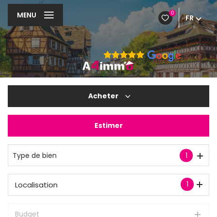
0
MENU
FR
Acheter
Estimer
De l'ancien
Type de bien
1
1
Localisation
Budget