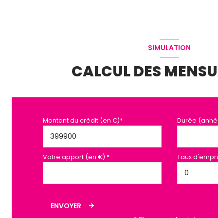
SIMULATION
CALCUL DES MENSU
Montant du crédit (en €)*
Durée (anné
Votre apport (en €) *
Taux d'empru
ENVOYER