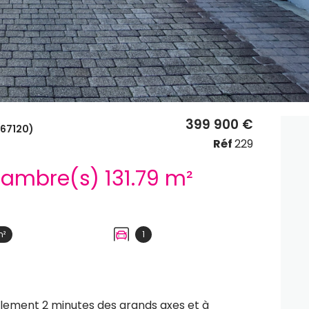
399 900 €
67120)
Réf
229
Maison 5 pièce(s) 3 chambre(s) 131.79 m²
m²
1
ulement 2 minutes des grands axes et à