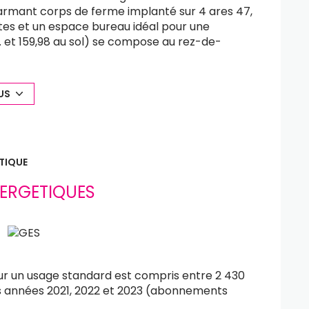
armant corps de ferme implanté sur 4 ares 47,
ctes et un espace bureau idéal pour une
b. et 159,98 au sol) se compose au rez-de-
sur une spacieuse cuisine entièrement équipée.
une avec dressing, ainsi qu’une salle de bains
 chambre parentale avec dressing et salle
US
rie complète l’habitation principale. Le corps
osant un bureau au rez-de-chaussée avec
² réalisé en 2014. Ce dernier se compose d’un
r kitchenette et d’une salle d’eau avec WC,
TIQUE
olescent ou un rendement locatif (DPE
otorisée ainsi qu’une vaste cour offrant
ERGETIQUES
 ce bien rare, alliant cachet, fonctionnalité
xposé sont disponibles sur le site
Géorisques
r un usage standard est compris entre 2 430
les années 2021, 2022 et 2023 (abonnements