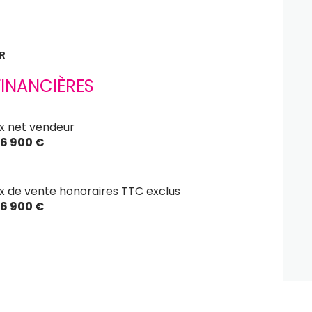
2 niveau(x)
R
INANCIÈRES
ix net vendeur
6 900 €
ix de vente honoraires TTC exclus
6 900 €