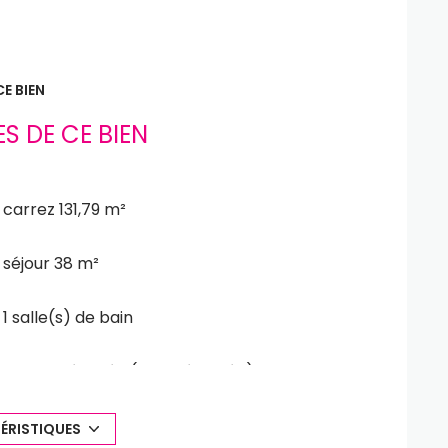
E BIEN
S DE CE BIEN
carrez 131,79 m²
séjour 38 m²
1 salle(s) de bain
cuisine séparée (semi-équipée)
3 parking(s)
ÉRISTIQUES