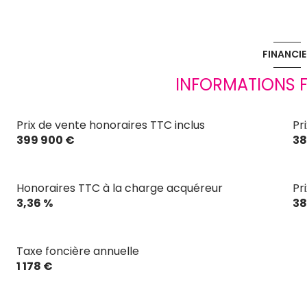
1 côté(s) mitoyen(s)
FINANCIE
terrasse
INFORMATIONS F
Prix de vente honoraires TTC inclus
Pr
399 900 €
38
Honoraires TTC à la charge acquéreur
Pr
3,36 %
38
Taxe foncière annuelle
1 178 €