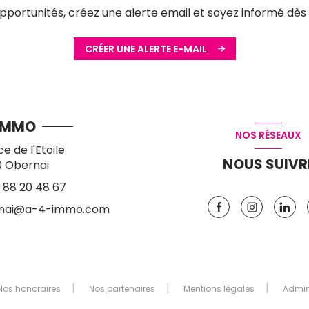
ortunités, créez une alerte email et soyez informé dès 
CRÉER UNE ALERTE E-MAIL
IMMO
NOS RÉSEAUX
ce de l'Etoile
NOUS SUIVR
0
Obernai
 88 20 48 67
nai@a-4-immo.com
Nos honoraires
Nos partenaires
Mentions légales
Admi