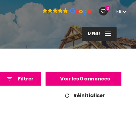
0
FR
MENU
Filtrer
Voir les
0
annonces
Réinitialiser