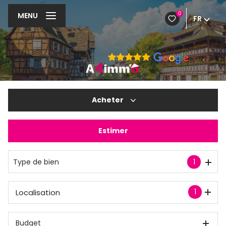
0
MENU
FR
Acheter
Estimer
De l'ancien
Type de bien
1
1
Localisation
Budget