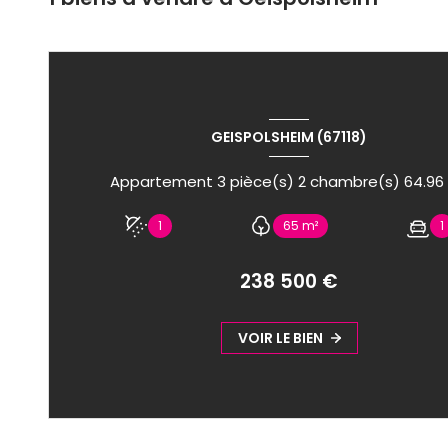
GEISPOLSHEIM (67118)
1
65 m²
1
238 500 €
VOIR LE BIEN