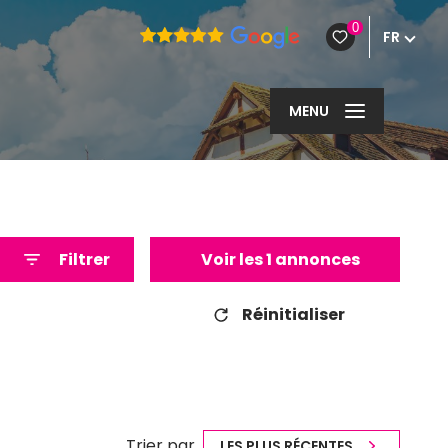
0
FR
MENU
Filtrer
Voir les
1
annonces
Réinitialiser
Trier par
LES PLUS RÉCENTES