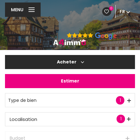
0
MENU
FR
Acheter
Estimer
De l'ancien
Type de bien
1
1
Localisation
Budget