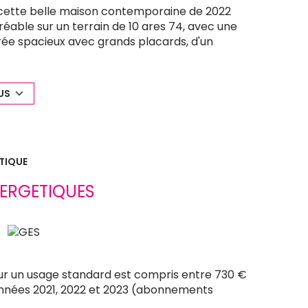
cette belle maison contemporaine de 2022
réable sur un terrain de 10 ares 74, avec une
trée spacieux avec grands placards, d'un
quipée, idéale pour recevoir, donnant sur une
et un WC avec lave-mains, le bien dispose
offrant un grand confort au quotidien.
US
énagé en bureau dessert trois belles
 Une buanderie et une salle de bains
.
ng, assurant un confort optimal dans un
TIQUE
 pour ceux recherchant un bien moderne et
 !
ERGETIQUES
ur un usage standard est compris entre 730 €
 années 2021, 2022 et 2023 (abonnements