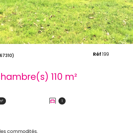
Réf
199
67310)
Maison 5 pièce(s) 3 chambre(s) 110 m²
m²
1
 des commodités.