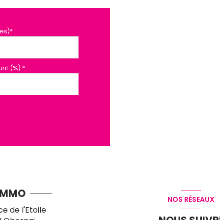
es)*
nt (%) *
IMMO
NOS RÉSEAUX
ce de l'Etoile