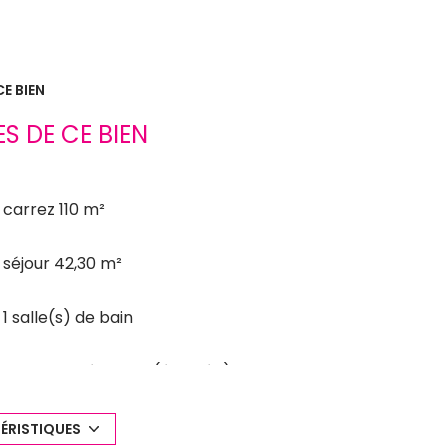
E BIEN
S DE CE BIEN
carrez 110 m²
séjour 42,30 m²
1 salle(s) de bain
cuisine américaine (équipée)
2 parking(s)
ÉRISTIQUES