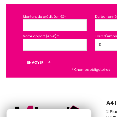
Montant du crédit (en €)*
Durée (anné
Votre apport (en €) *
Taux d'empru
ENVOYER
* Champs obligatoires
A4 
2 Pla