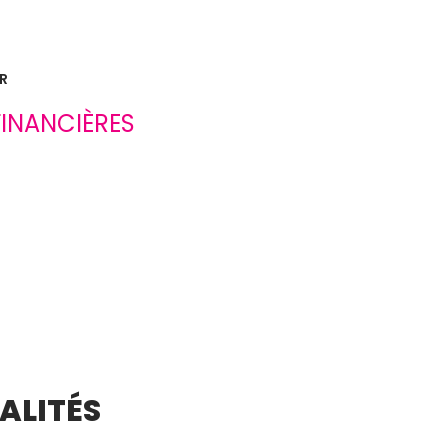
1 niveau(x)
R
arboré
INANCIÈRES
ALITÉS