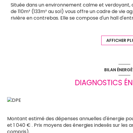
Située dans un environnement calme et verdoyant, 
de 110m² (133m² au sol) vous offre un cadre de vie ag
rivière en contrebas. Elle se compose d'un hall d'en
grand séjour lumineux ouvert sur une cuisine hyper é
terrasse et un jardin paysager. Un cellier pratique 
également d'un grand garage avec porte motorisée, 
AFFICHER PL
À l'étage, un dégagement spacieux pouvant être am
chambres, parfaites pour accueillir toute la famille.
entièrement équipée viennent parfaire l’espace nuit
Les prestations de cette maison sont de haut standi
BILAN ÉNERGÉ
cadre privilégié. Cette maison familiale est idéale
bien situé. Ne manquez pas cette opportunité unique
DIAGNOSTICS ÉN
Montant estimé des dépenses annuelles d'énergie po
et 1 040 € . Prix moyens des énergies indexés sur les
compris).