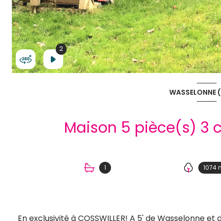
2
2
WASSELONNE (
1
1074 
En exclusivité à COSSWILLER! A 5' de Wasselonne et