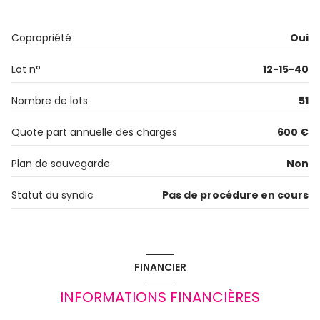
1 garage(s)
Copropriété
Oui
exposition Sud
Lot n°
12-15-40
2ème étage
Nombre de lots
51
2 étage(s)
Quote part annuelle des charges
600 €
Plan de sauvegarde
Non
cave
Statut du syndic
Pas de procédure en cours
balcon
visiophone
FINANCIER
INFORMATIONS FINANCIÈRES