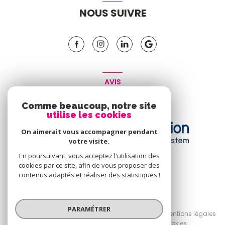
NOUS SUIVRE
AVIS
CLIENT
Comme beaucoup, notre site
utilise les cookies
On aimerait vous accompagner pendant
votre visite.
En poursuivant, vous acceptez l'utilisation des
cookies par ce site, afin de vous proposer des
contenus adaptés et réaliser des statistiques !
© 2026 | Tous droits réservés
PARAMÉTRER
Nos honoraires
Nos partenaires
Mentions légales
Admin
Politique RGPD
Cookies