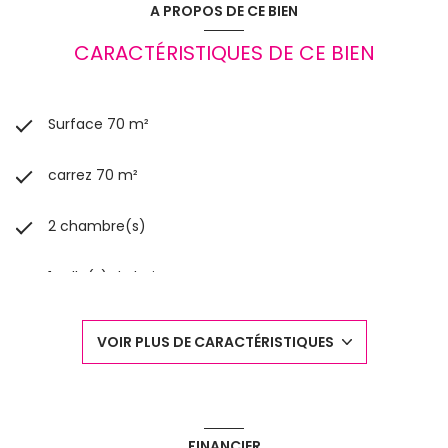
A PROPOS DE CE BIEN
CARACTÉRISTIQUES DE CE BIEN
Surface 70 m²
carrez 70 m²
2 chambre(s)
1 salle(s) de bain
construit en 1900
VOIR PLUS DE CARACTÉRISTIQUES
cuisine séparée (équipée)
Chauffage collectif : radiateur (gaz)
FINANCIER