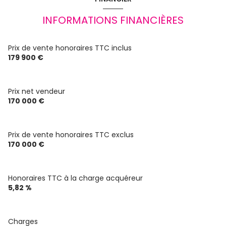
Chauffage individuel : poêle (granules)
INFORMATIONS FINANCIÈRES
1 parking(s)
Prix de vente honoraires TTC inclus
179 900 €
1er étage
Prix net vendeur
2 étage(s)
170 000 €
cave
Prix de vente honoraires TTC exclus
170 000 €
terrasse
Honoraires TTC à la charge acquéreur
5,82 %
Charges