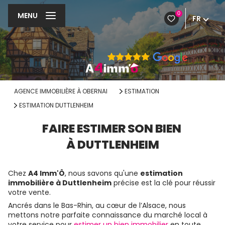
0
MENU
FR
AGENCE IMMOBILIÈRE À OBERNAI
ESTIMATION
ESTIMATION DUTTLENHEIM
FAIRE ESTIMER SON BIEN
À DUTTLENHEIM
Chez
A4 Imm'Ô
, nous savons qu'une
estimation
immobilière à Duttlenheim
précise est la clé pour réussir
votre vente.
Ancrés dans le Bas-Rhin, au cœur de l’Alsace, nous
mettons notre parfaite connaissance du marché local à
votre service pour
estimer un bien immobilier
en toute