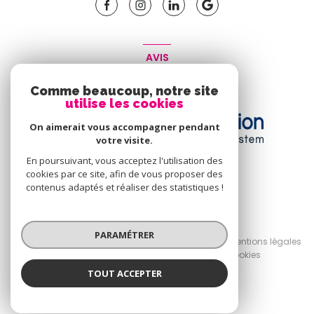
AVIS
CLIENT
Comme beaucoup, notre site
utilise les cookies
On aimerait vous accompagner pendant
votre visite.
En poursuivant, vous acceptez l'utilisation des
cookies par ce site, afin de vous proposer des
contenus adaptés et réaliser des statistiques !
© 2026 | Tous droits réservés
PARAMÉTRER
Nos honoraires
Nos partenaires
Mentions légales
Admin
Politique RGPD
Cookies
TOUT ACCEPTER
Réalisé par :