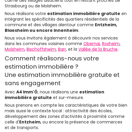
calme des villages alsaciens tout en restant proches de
Strasbourg ou de Molsheim.
Nous réalisons votre
estimation immobilière gratuite
en
intégrant les spécificités des quartiers résidentiels de la
commune et des villages alentour comme
Entzheim,
Blaesheim ou encore Innenheim
.
Nous vous invitons également à découvrir nos services
dans les communes voisines comme
Obernai
,
Rosheim
,
Molsheim
,
Bischoffsheim
,
Barr
, et la
Vallée de la Bruche
.
Comment réalisons-nous votre
estimation immobilière ?
Une estimation immobilière gratuite et
sans engagement
Avec
A4 Imm'Ô
, nous réalisons une
estimation
immobilière gratuite
et sur-mesure.
Nous prenons en compte les caractéristiques de votre bien
mais aussi le contexte local : attractivité des écoles,
développement des zones d’activités à proximité comme
celle d'
Entzheim
, ou encore la présence de commerces
et de transports.