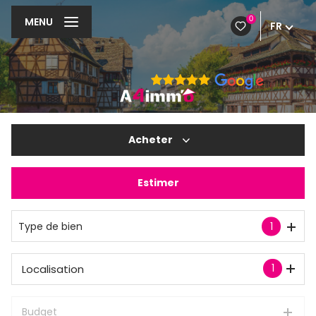
0
MENU
FR
Acheter
Estimer
De l'ancien
Type de bien
1
1
Localisation
Budget